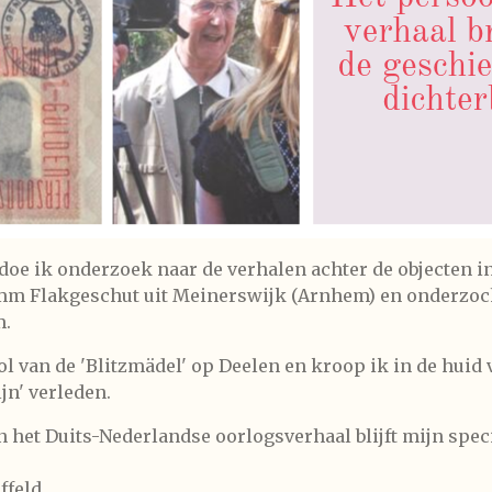
oe ik onderzoek naar de verhalen achter de objecten i
mm Flakgeschut uit Meinerswijk (Arnhem) en onderzoch
m.
l van de 'Blitzmädel' op Deelen en kroop ik in de huid
ijn' verleden.
 het Duits-Nederlandse oorlogsverhaal blijft mijn specia
ffeld