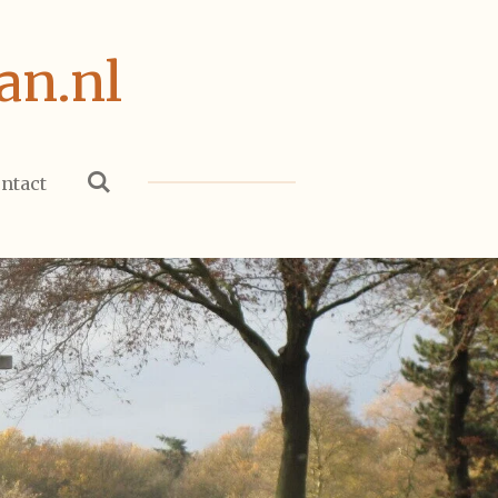
an.nl
ntact