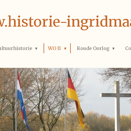
historie-ingridma
ultuurhistorie
WO II
Koude Oorlog
Co