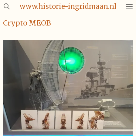
www.historie-ingridmaan.nl
Ga
direct
naar
Crypto MEOB
de
hoofdinhoud