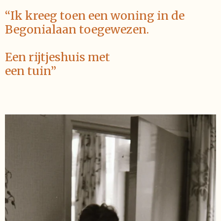
“
Ik kreeg toen een woning in de
Begonialaan toegewezen.
Een rijtjeshuis met
een tuin”