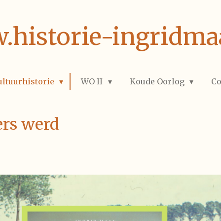
historie-ingridma
ultuurhistorie
WO II
Koude Oorlog
Co
ers werd