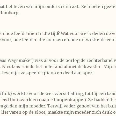
aat het leven van mijn ouders centraal. Ze moeten gezi
Culemborg.
en hoe leefde men in die tijd? Wat voor werk deden de 
voor, hoe leefden die mensen en hoe ontwikkelde een fa
aas Wagemaker) was al voor de oorlog de rechterhand v
 Nicolaas reisde het hele land af met de kwasten. Mijn
t leventje: ze speelde piano en deed aan sport.
Eulink) werkte voor de werkverschaffing, tot hij een b
 deed thuiswerk en naaide lampenkappen. Ze hadden het 
jeugd dan mijn moeder. Terwijl vader genoot van het bu
s liet varen op de sloot, maakte mijn moeder zich druk 